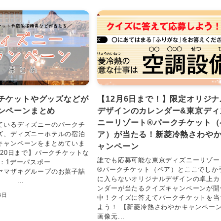
チケットやグッズなどが
【12月6日まで！】限定オリジナ
ンペーンまとめ
デザインのカレンダー&東京ディ
ニーリゾート®︎パークチケット（
ているディズニーのパークチ
ア）が当たる！新菱冷熱さわや
ズ、ディズニーホテルの宿泊
キャンペーンをまとめていま
ャンペーン
月20日まで】パークチケットな
誰でも応募可能な東京ディズニーリゾー
品：1デーパスポー
®︎パークチケット（ペア）とここでしか
キグループのお菓子詰
に入らないオリジナルデザインの卓上カ
...
ンダーが当たるクイズキャンペーンが開
4日
中！クイズに答えてパークチケットを当
よう！ 【新菱冷熱さわやかキャンペー
画像元...