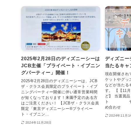
2025年2月28日のディズニーシーは
ディズニー
JCB主催「プライベート・イブニン
当たるキャ
グパーティー」開催！
現在開催され
ケットやグッ
2025年2月28日のディズニーシーは、JCB
などが当たる
ザ・クラス会員限定のプライベート・イブ
す。 【【11
ニングパーティー開催に伴い通常営業時間
ど】 当選賞
が短くなっております！来園予定のある方
ト ヤマザ
はご注意ください！ 【JCBザ・クラス会員
め合わせ 
限定「東京ディズニーシー®︎プライベー
ト・イブニン...
2024年11月1
2024年11月28日