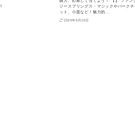
購入、応募して当てよう！ 【】 ファン
ジースプリングス・マジックやパークチ
日
ット、小皿など！魅力的...
2024年9月19日