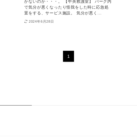
かないのか・・・。 【中央救護室】 パーク内
で気分が悪くなったり怪我をした時に応急処
置をする、サービス施設。 気分が悪く...
2024年6月28日
1