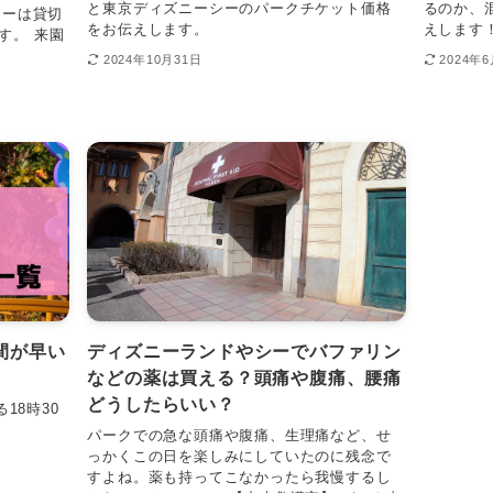
と東京ディズニーシーのパークチケット価格
るのか、
シーは貸切
をお伝えします。
えします
す。 来園
2024年10月31日
2024年
間が早い
ディズニーランドやシーでバファリン
などの薬は買える？頭痛や腹痛、腰痛
どうしたらいい？
18時30
パークでの急な頭痛や腹痛、生理痛など、せ
っかくこの日を楽しみにしていたのに残念で
すよね。薬も持ってこなかったら我慢するし