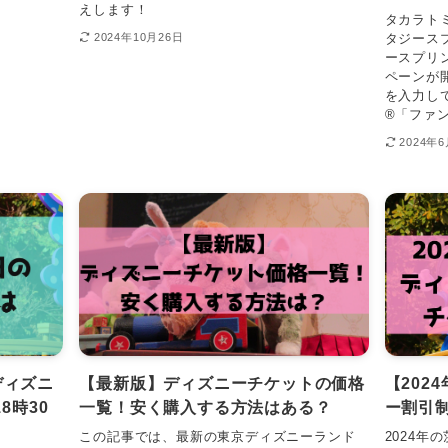
えします！
タカラト
タジース
2024年10月26日
ースプリ
ペーンが
を入力し
®「ファン
2024年
ディズニ
【最新版】ディズニーチケットの価格
【202
8時30
一覧！安く購入する方法はある？
ー割引
この記事では、最新の東京ディズニーランド
2024