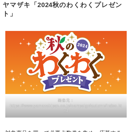
ヤマザキ「2024秋のわくわくプレゼン
ト」
画像元：
https://www.yamazakipan.co.jp/campaign/autumn/index.ht
ml