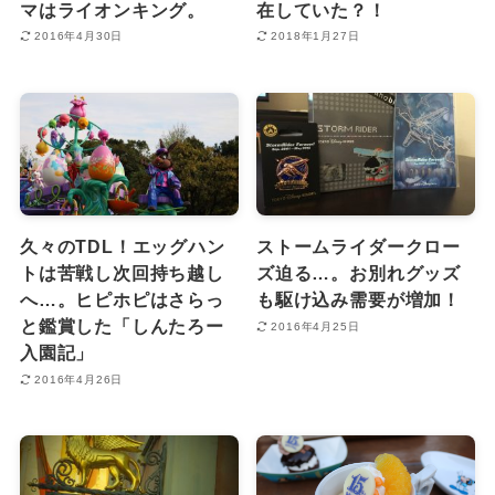
マはライオンキング。
在していた？！
2016年4月30日
2018年1月27日
久々のTDL！エッグハン
ストームライダークロー
トは苦戦し次回持ち越し
ズ迫る…。お別れグッズ
へ…。ヒピホピはさらっ
も駆け込み需要が増加！
と鑑賞した「しんたろー
2016年4月25日
入園記」
2016年4月26日