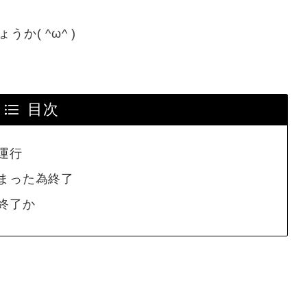
( ^ω^ )
目次
運行
まった為終了
終了か