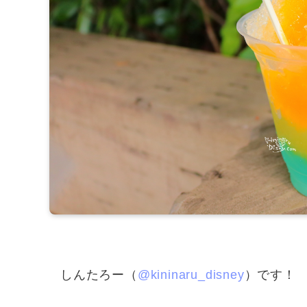
しんたろー（
@kininaru_disney
）です！