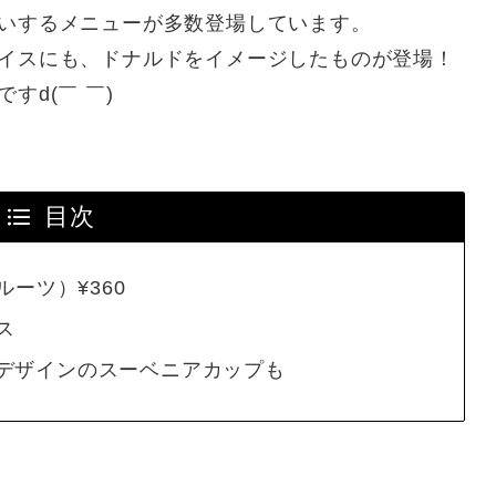
いするメニューが多数登場しています。
イスにも、ドナルドをイメージしたものが登場！
d(￣ ￣)
目次
ーツ）¥360
ス
ation!”デザインのスーベニアカップも