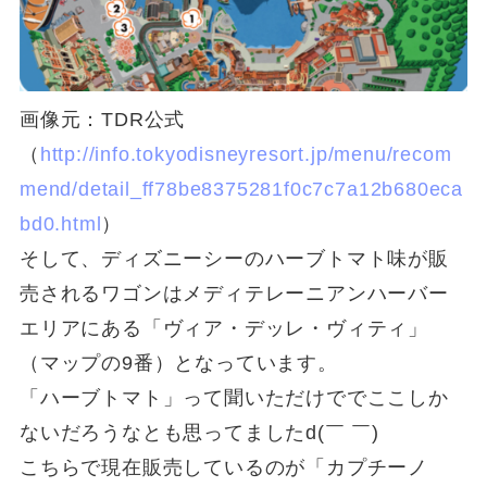
画像元：TDR公式
（
http://info.tokyodisneyresort.jp/menu/recom
mend/detail_ff78be8375281f0c7c7a12b680eca
bd0.html
）
そして、ディズニーシーのハーブトマト味が販
売されるワゴンはメディテレーニアンハーバー
エリアにある「ヴィア・デッレ・ヴィティ」
（マップの9番）となっています。
「ハーブトマト」って聞いただけででここしか
ないだろうなとも思ってましたd(￣ ￣)
こちらで現在販売しているのが「カプチーノ