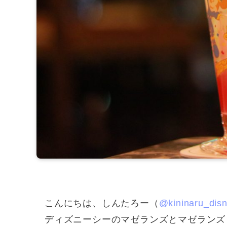
こんにちは、しんたろー（
@kininaru_dis
ディズニーシーのマゼランズとマゼランズ