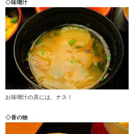
◇味噌汁
お味噌汁の具には、ナス！
◇香の物