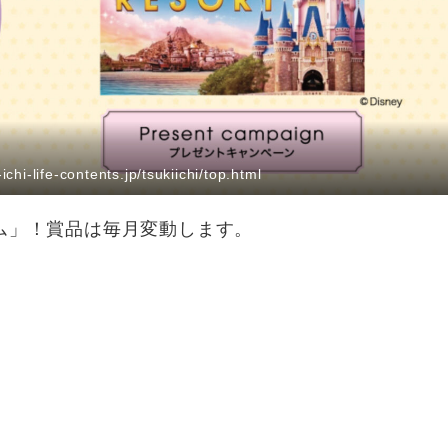
i-life-contents.jp/tsukiichi/top.html
アム」！賞品は毎月変動します。