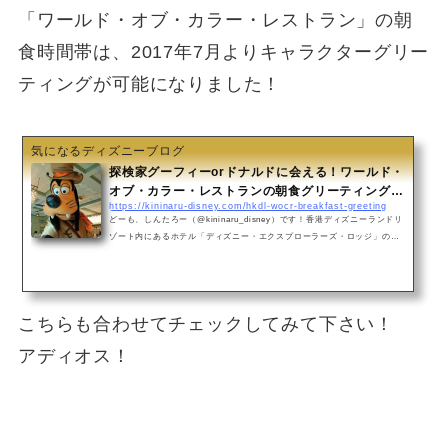
「ワールド・オブ・カラー・レストラン」の朝
食時間帯は、2017年7月よりキャラクターグリー
ティングが可能になりました！
気になるディズニーブログ
探検家グーフィーorドナルドに会える！ワールド・
オブ・カラー・レストランの朝食グリーティング
https://kininaru-disney.com/hkdl-wocr-breakfast-greeting
【香港ディズニー】
どーも、しんたろー（@kininaru_disney）です！香港ディズニーランドリ
ゾート内にあるホテル「ディズニー・エクスプローラーズ・ロッジ」のレ
ストラン「ワールド・オブ・カラー・レストラン」では、朝食の時間帯の
みキャラクターが来てくれます！先日訪れたときはグーフィーに会えまし
たので、そのときの模様をお伝えしましょう( ^ω^ )軽食ブッフェや温かい
お料理がある朝食ワールド・オブ・カラー・レストランは、香港ディズニ
こちらも合わせてチェックしてみて下さい！
ーランドリゾートのホテル「ディズニー・エクスプローラーズ・ロッジ」
にあるレストランの一つ。朝食の時間...
アディオス！