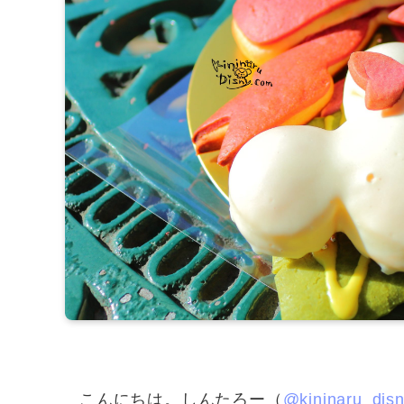
こんにちは。しんたろー（
@kininaru_dis