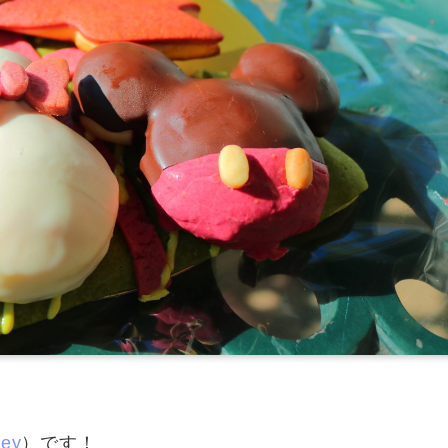
ney
）です！