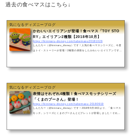
過去の食べマスはこちら↓
気になるディズニーブログ
かわいいエイリアンが登場！食べマス「TOY STO
RY」エイリアン2種類【2018年10月】
https://kininaru-disney.com/tabemasu20181026
しんたろー（@kininaru_disney）です！人気の食べマスシリーズに、今度
はトイ・ストーリーが登場！2種類の表情をしたかわいいエイリアンです！
食べマス TOY STORY エイリアン《発売日》2018年10月26日《販売店
舗》全国のセブンイ-レブン(一部取り扱いのない店舗もあります)エイリア
ン（マロン味）餡や砂糖、餅粉などを練った生地「練り切り」で作られた
のが食べマス。普通のお顔をしたエイリアンはマロン味の餡が入っていま
す。エイリアン ハートver.（べにいも味）目がハートのエイリアンはべに
いも味の餡入り！たくさん買ってわちゃ...
気になるディズニーブログ
表情はそれぞれ4種類！食べマスモッチシリーズ
「くまのプーさん」登場！
https://kininaru-disney.com/tabemasu-20180919
しんたろー（@kininaru_disney）です！2018年9月19日より、「食べマス
モッチ」シリーズにくまのプーさんとピグレットが登場しました！それぞ
れ表情が4種類。お気に入りの顔をゲットしましょう！食べマスモッチ「く
まのプーさん」2個入り280円《販売場所》全国のセブン-イレブン(一部取
り扱いのない店舗もあります)もち生地に甘い餡を包んだ食べマスモッチ。
プーさんとピグレットが1個ずつ入った2個セットで登場しました！プーさ