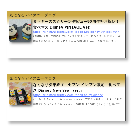
んとピグレットの表情はそれぞれ4種類！表情の組み合わせはランダムなの
で全種類集めるのが大変笑。結局プ...
気になるディズニーブログ
ミッキーのスクリーンデビュー90周年をお祝い！
食べマス Disney VINTAGE ver.
https://kininaru-disney.com/tabemasu-disney-vintage-90th
8月23日（木）全国のセブンイレブンでミッキーのスクリーンデビュー90
周年をお祝いした「食べマスDisney VINTAGE ver.」が発売されました！
「食べマスDisney VINTAGE ver.」をご紹介いたします！食べマスとは？
「食べマス」は、和菓子の練り切りで出来ています!ミッキーとミニーの食
べマスが再び登場しました。スクリーンデビュー90周年限定ラベルで、レ
トロな衣装が可愛い和菓子です♪練り切りとは？練り切りは餡、砂糖、餅粉
などを練った生地で形づくられた和菓子です。食べマスDisney VINTAGE
ver.《価格》各￥250（税込￥270）店舗...
気になるディズニーブログ
なくなり次第終了！セブン-イレブン限定「食べマ
ス Disney New Year ver.」
https://kininaru-disney.com/tabemas-ny-disney
どーも、しんたろー（@kininaru_disney）です！人気キャラクターたちが
和菓子になっている「食べマス」。2017年12月30日（土）からは再びディ
ズニーキャラクターたちが登場！今回も初登場のキャラクターを含め4種類
が発売されています( ˘ω˘ )「食べマス」とは「食べマス」は「食べられる
マスコット」を略した、バンダイが製造しているスイーツです。餡、砂
糖、餅粉などを練った生地で作られた「練り切り」という和菓子でできて
おり、ディズニーやドラえもんなどの人気キャラクターが度々登場してい
ます！今回ディズニーキャラクターが...