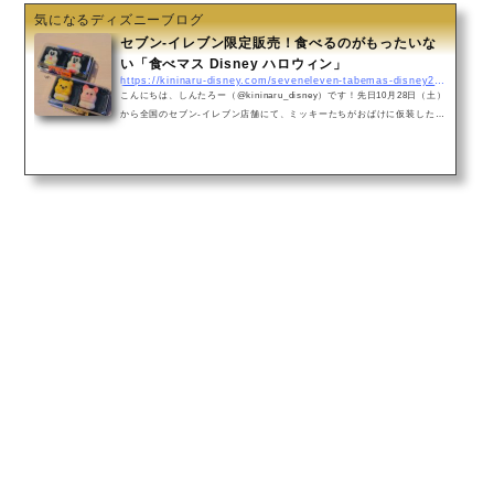
気になるディズニーブログ
セブン-イレブン限定販売！食べるのがもったいな
い「食べマス Disney ハロウィン」
https://kininaru-disney.com/seveneleven-tabemas-disney2017
こんにちは、しんたろー（@kininaru_disney）です！先日10月28日（土）
から全国のセブン-イレブン店舗にて、ミッキーたちがおばけに仮装した和
菓子「食べマス Disney ハロウィン」が販売中。今回は4種類のキャラクタ
ーが和菓子になって登場していますよ！（＾ω＾）「食べマス Disney ハ
ロウィン」「食べられるマスコット」、略して「食べマス」はバンダイが
製造しているスイーツ。餡、砂糖、餅粉などを練った生地で作られた「練
り切り」という和菓子になっています。ディズニー以外のキャラクターも
「食べマス」として度々登場していて...