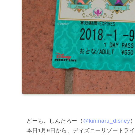
どーも、しんたろー（
@kininaru_disney
本日1月9日から、ディズニーリゾートラ