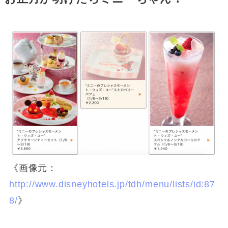
《画像元：
http://www.disneyhotels.jp/tdh/menu/lists/id:87
8/
》