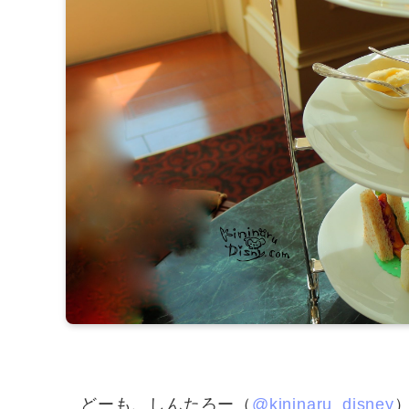
どーも、しんたろー（
@kininaru_disney